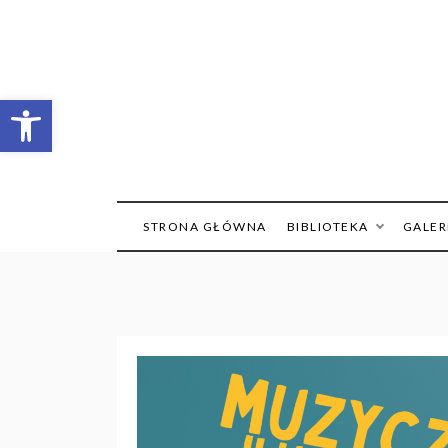
Skip
to
content
Otwórz pasek narzędzi
Mi
STRONA GŁÓWNA
BIBLIOTEKA
GALER