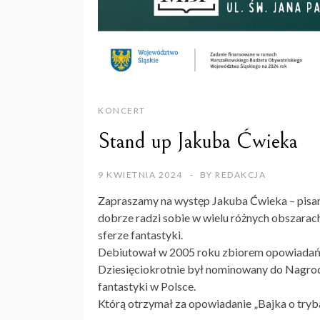
KONCERT
Stand up Jakuba Ćwieka
9 KWIETNIA 2024
BY
REDAKCJA
Zapraszamy na występ Jakuba Ćwieka – pisarza
dobrze radzi sobie w wielu różnych obszarach l
sferze fantastyki.
Debiutował w 2005 roku zbiorem opowiadań „Kł
Dziesięciokrotnie był nominowany do Nagrody 
fantastyki w Polsce.
Którą otrzymał za opowiadanie „Bajka o tryb