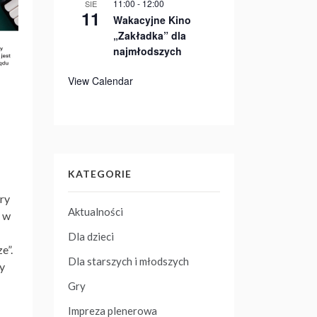
11:00
-
12:00
SIE
11
Wakacyjne Kino
„Zakładka” dla
najmłodszych
View Calendar
KATEGORIE
óry
Aktualności
ę w
Dla dzieci
e”.
Dla starszych i młodszych
ny
Gry
Impreza plenerowa