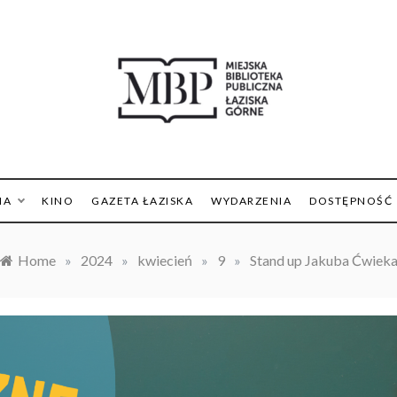
ejska Biblioteka Publiczn
Łaziskach Górnych
IA
KINO
GAZETA ŁAZISKA
WYDARZENIA
DOSTĘPNOŚĆ
Home
»
2024
»
kwiecień
»
9
»
Stand up Jakuba Ćwiek