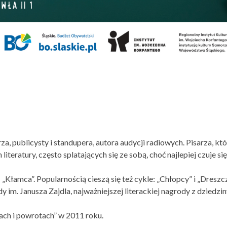
, publicysty i standupera, autora audycji radiowych. Pisarza, kt
iteratury, często splatających się ze sobą, choć najlepiej czuje si
amca”. Popularnością cieszą się też cykle: „Chłopcy” i „Dreszcz
im. Janusza Zajdla, najważniejszej literackiej nagrody z dziedzi
ach i powrotach” w 2011 roku.